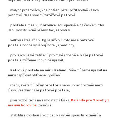
odpověď.
Patrové postele
se využijí především v
malých prostorách, kde potřebujete uložit hodně vašich
potomků. Naše kvalitní
zátěžové patrové
postele z masivu borovice
jsou ojedinělé na českém trhu.
Jsou konstrukčně řešeny tak, že vydrží
velkou zátěž až 160 kg na lůžko. Proto naše
patrové
postele
hodně využívají hotely i penziony,
pro jejich velké zatížení, pro malé i dospělé. Naše
patrové
postele
můžeme libovolně upravit.
Patrové postele na míru
.
Palandu
Vám můžeme upravit
na
míru
například oblíbené vyvýšení
roštu, zvětšit
úložný prostor
a nebo upravit rozměr mezi
lůžky. Všechny naše
patrové postele
,
jsou rozložitelná na samostatná lůžka.
Palanda pro 3 osoby z
masivu borovice
, zaručuje
stabilitu a dlouhou životnost. Na výběr spoustu rozměrů a