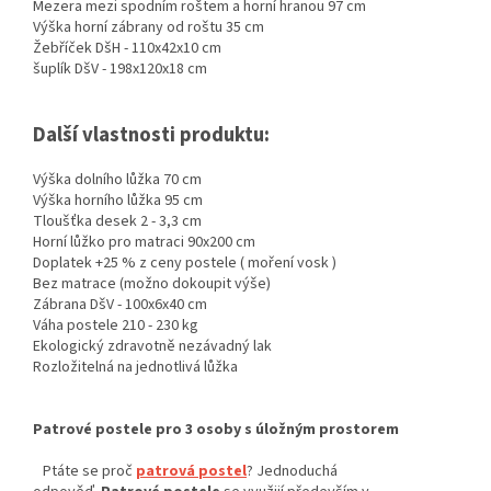
Mezera mezi spodním roštem a horní hranou 97 cm
Výška horní zábrany od roštu 35 cm
Žebříček DšH - 110x42x10 cm
šuplík DšV - 198x120x18 cm
Další vlastnosti produktu:
Výška dolního lůžka 70 cm
Výška horního lůžka 95 cm
Tloušťka desek 2 - 3,3 cm
Horní lůžko pro matraci 90x200 cm
Doplatek +25 % z ceny postele ( moření vosk )
Bez matrace (možno dokoupit výše)
Zábrana DšV - 100x6x40 cm
Váha postele 210 - 230 kg
Ekologický zdravotně nezávadný lak
Rozložitelná na jednotlivá lůžka
Patrové postele pro 3 osoby s úložným prostorem
Ptáte se proč
patrová postel
? Jednoduchá