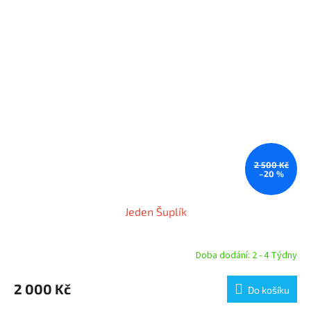
5
hvězdiček.
2 500 Kč
–20 %
Jeden Šuplík
Doba dodání: 2 - 4 Týdny
2 000 Kč
Do košíku