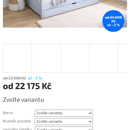
od 23 000
Kč
až –3 %
od 23 000 Kč
až –3 %
od
22 175 Kč
Měrná
Zvolte variantu
cena:
Barva
Rozměr postele
Umístění žebříku