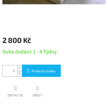
2 800 Kč
Měrná
Doba dodání: 2 - 4 Týdny
cena:
Přidat do košíku
ZEPTAT SE
SDÍLET