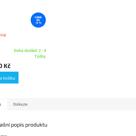
1 200
Kč
–8 %
ana
Doba dodání: 2 - 4
rné
Týdny
cení
0 Kč
ktu
o košíku
ček.
s
Diskuze
ailní popis produktu