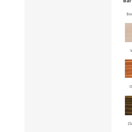
Bar
Bo
Vi
Oř
Z