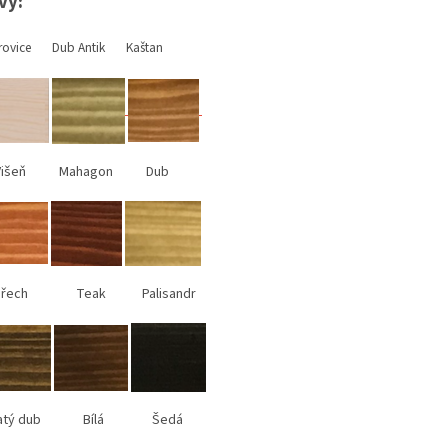
vy:
rovice Dub Antik Kaštan
šeň Mahagon Dub
ech Teak Palisandr
latý dub Bílá Šedá