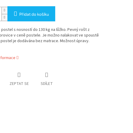
Přidat do košíku
postel s nosností do 130 kg na lůžko. Pevný rošt z
orovice v ceně postele. Je možno nalakovat ve spoustě
 postel je dodávána bez matrace. Možnost úpravy.
informace
ZEPTAT SE
SDÍLET