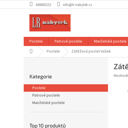
Přejít
608805152
info@lr-nabytek.cz
na
obsah
Postele
Patrové postele
Manželské postele
Domů
Postele
Zátěžová postel Vašek
P
Zát
o
Přeskočit
s
Průměr
Neohod
Kategorie
kategorie
t
hodnoce
r
produkt
Postele
a
je
Patrové postele
0,0
n
z
Manželské postele
n
5
í
hvězdič
p
a
Top 10 produktů