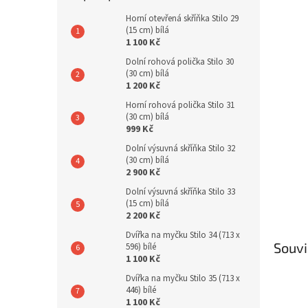
n
e
Horní otevřená skříňka Stilo 29
(15 cm) bílá
l
1 100 Kč
Dolní rohová polička Stilo 30
(30 cm) bílá
1 200 Kč
Horní rohová polička Stilo 31
(30 cm) bílá
999 Kč
Dolní výsuvná skříňka Stilo 32
(30 cm) bílá
2 900 Kč
Dolní výsuvná skříňka Stilo 33
(15 cm) bílá
2 200 Kč
Dvířka na myčku Stilo 34 (713 x
Souvi
596) bílé
1 100 Kč
Dvířka na myčku Stilo 35 (713 x
446) bílé
1 100 Kč