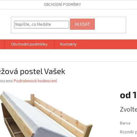
OBCHODNÍ PODMÍNKY
HLEDAT
Obchodní podmínky
Kontakty
ěžová postel Vašek
né
noceno
Podrobnosti hodnocení
ní
od
1
u
Měrná
Zvolt
cena:
ek.
Barva
Rozměr p