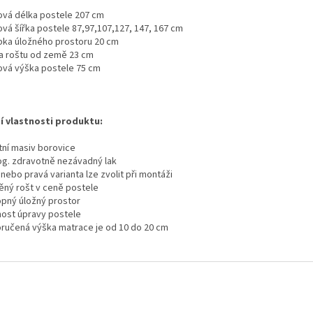
ová délka postele 207 cm
ová šířka postele 87,97,107,127, 147, 167 cm
bka úložného prostoru 20 cm
a roštu od země 23 cm
ová výška postele 75 cm
í vlastnosti produktu:
tní masiv borovice
og. zdravotně nezávadný lak
nebo pravá varianta lze zvolit při montáži
ěný rošt v ceně postele
opný úložný prostor
ost úpravy postele
ručená výška matrace je od 10 do 20 cm