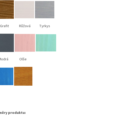
Grafit Růžová Tyrkys
odrá Olše
měry produktu: