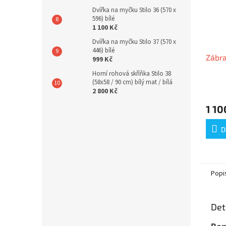
Dvířka na myčku Stilo 36 (570 x
596) bílé
1 100 Kč
Dvířka na myčku Stilo 37 (570 x
446) bílé
Zábr
999 Kč
Horní rohová skříňka Stilo 38
(58x58 / 90 cm) bílý mat / bílá
Průmě
2 800 Kč
hodno
1 10
produ
je
4,6
D
z
5
hvězdi
Popi
Det