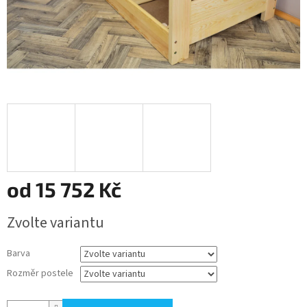
od
15 752 Kč
Měrná
Zvolte variantu
cena:
Barva
Rozměr postele