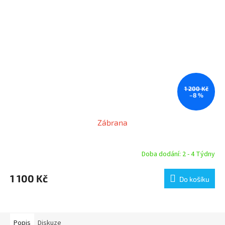
1 200 Kč
–8 %
Zábrana
Doba dodání: 2 - 4 Týdny
Průměrné
hodnocení
produktu
1 100 Kč
Do košíku
je
4,6
z
5
hvězdiček.
Popis
Diskuze