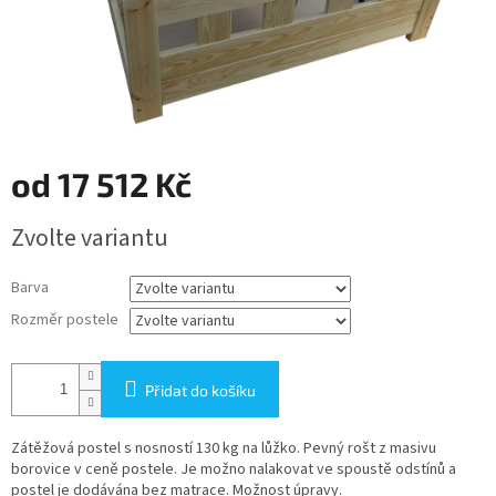
od
17 512 Kč
Měrná
Zvolte variantu
cena:
Barva
Rozměr postele
Přidat do košíku
Zátěžová postel s nosností 130 kg na lůžko. Pevný rošt z masivu
borovice v ceně postele. Je možno nalakovat ve spoustě odstínů a
postel je dodávána bez matrace. Možnost úpravy.