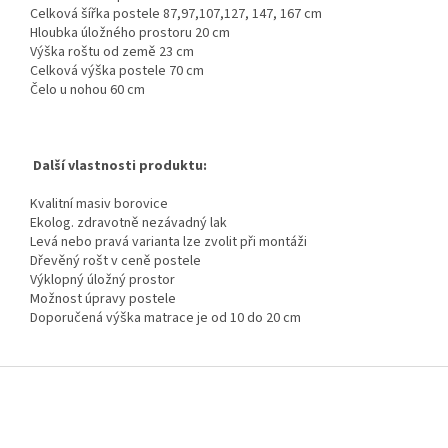
Celková šířka postele 87,97,107,127, 147, 167 cm
Hloubka úložného prostoru 20 cm
Výška roštu od země 23 cm
Celková výška postele 70 cm
Čelo u nohou 60 cm
Další vlastnosti produktu:
Kvalitní masiv borovice
Ekolog. zdravotně nezávadný lak
Levá nebo pravá varianta lze zvolit při montáži
Dřevěný rošt v ceně postele
Výklopný úložný prostor
Možnost úpravy postele
Doporučená výška matrace je od 10 do 20 cm
Z
á
p
a