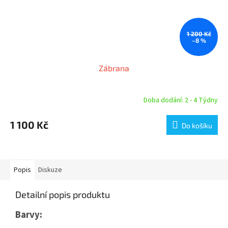
1 200 Kč
–8 %
Zábrana
Doba dodání: 2 - 4 Týdny
Průměrné
hodnocení
produktu
1 100 Kč
Do košíku
je
4,6
z
5
hvězdiček.
Popis
Diskuze
Detailní popis produktu
Barvy: