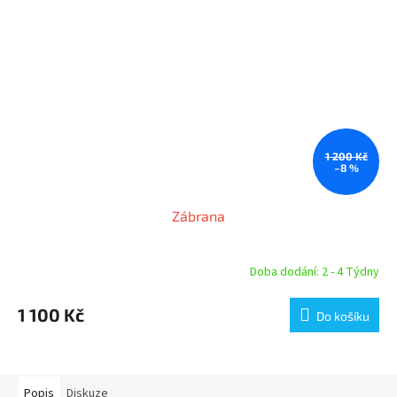
1 200 Kč
–8 %
Zábrana
Doba dodání: 2 - 4 Týdny
Průměrné
hodnocení
produktu
1 100 Kč
Do košíku
je
4,6
z
5
hvězdiček.
Popis
Diskuze