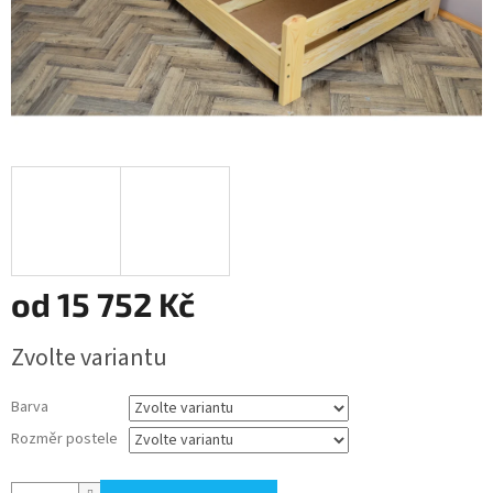
od
15 752 Kč
Měrná
Zvolte variantu
cena:
Barva
Rozměr postele